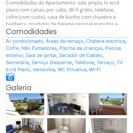
Comodidades do Apartamento: sala ampla, tv ecrã
plano com canais por cabo, Wi-fi grátis, telefone,
cofre (com custo), casa de banho com chuveiro e
banheira, produtos de higiene pessoal gratuitos e
Comodidades
secador de cabelo, kitchenette totalmente equipada
com Frigorífico, Micro-ondas, torradeira, chaleira ou
Ar condicionado
,
Áreas de terraço
,
Chaleira electrica
,
máquina de café.
Cofre
,
Não Fumadores
,
Piscina de crianças
,
Piscina
exterior
,
Sala de jantar
,
Secador de Cabelo
,
Área do Apartamento: 82 m²
Secretária
,
Serviço Despertar
,
Telefone
,
Terraço
,
TV
Tipo(s) de Cama(s): 4 individuais convertíveis em
Ecrã Plano
,
Ventoinha
,
WC Privativa
,
WI-FI
camas de casal 2 camas em sofá-cama.
Galeria