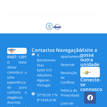
Contactos
Navegação
Visite a
nossa
R.
Apartamentos
RNET: 1201
outra
Bartolomeu
O Hotel
unidade
Reservar
Dias
Almar
8200-915
convida-o a
Resolução
Albufeira
uma
de
Conecte-
Algarve -
Conflitos
experiência
se
Portugal
de puro
connosco
Política de
conforto e
37°05'20.1"N
Privacidade
elegância
8°14'45.6"W
discreta,
Livro de