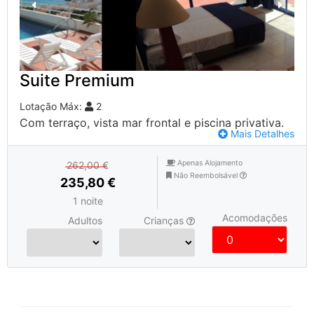
Suite Premium
Lotação Máx:
2
Com terraço, vista mar frontal e piscina privativa.
Mais Detalhes
Apenas Alojamento
262,00 €
Não Reembolsável
235,80 €
1 noite
Acomodações
Adultos
Crianças