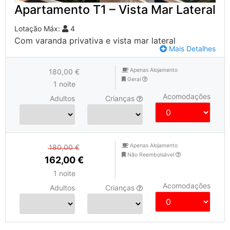
Apartamento T1 – Vista Mar Lateral
Lotação Máx:
4
Com varanda privativa e vista mar lateral
Mais Detalhes
Apenas Alojamento
180,00 €
Geral
1 noite
Acomodações
Adultos
Crianças
Apenas Alojamento
180,00 €
Não Reembolsável
162,00 €
1 noite
Acomodações
Adultos
Crianças