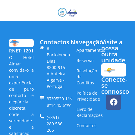
Contactos
Navegação
Visite a
nossa
R.
Apartamentos
RNET: 1201
outra
Bartolomeu
O Hotel
unidade
Reservar
Dias
Almar
8200-915
convida-o a
Resolução
Albufeira
uma
de
Conecte-
Algarve -
Conflitos
experiência
se
Portugal
de puro
connosco
Política de
conforto e
37°05'20.1"N
Privacidade
elegância
8°14'45.6"W
discreta,
Livro de
onde a
Reclamações
(+351)
serenidade
289 586
Contactos
e a
265
satisfação