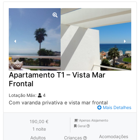
Apartamento T1 – Vista Mar
Frontal
Lotação Máx:
4
Com varanda privativa e vista mar frontal
Mais Detalhes
Apenas Alojamento
190,00 €
Geral
1 noite
Acomodações
Adultos
Crianças