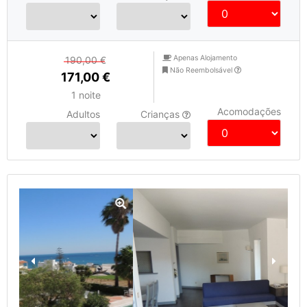
Apenas Alojamento
190,00 €
Não Reembolsável
171,00 €
1 noite
Acomodações
Adultos
Crianças